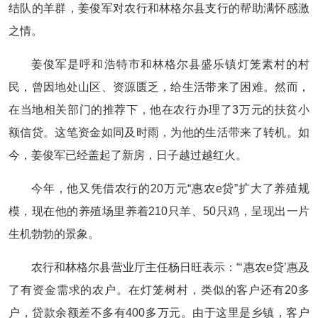
结队的羊群，姜俊军对农行和林格尔县支行的帮助满怀感激
之情。
姜俊军是呼和浩特市和林格尔县盛乐镇灯笼素村的村
民，曾因地处山区、资源匮乏，给生活带来了困难。然而，
在当地相关部门的推荐下，他在农行办理了3万元的扶贫小
额信贷。这笔资金如同及时雨，为他的生活带来了转机。如
今，姜俊军已经盖起了新房，日子越过越红火。
今年，他又凭借农行的20万元“惠农e贷”扩大了养殖规
模，现在他的养殖场里养着210只羊、50只鸡，呈现出一片
生机勃勃的景象。
农行和林格尔县营业厅主任杨日旺表示：“‘惠农e贷’惠及
了有资金需求的农户。在灯笼树村，类似的客户还有20多
户，贷款余额差不多有400多万元。由于这里是乡镇，客户