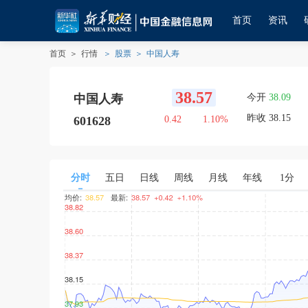
首页
资讯
首页
＞
行情
＞
股票
＞
中国人寿
38.57
中国人寿
今开
38.09
中国人寿
昨收
38.15
601628
0.42
1.10
%
分时
五日
日线
周线
月线
年线
1分