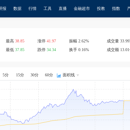
研报
数据
行情
工具
直播
金融超市
投教
指数
最高
38.85
涨停
41.97
振幅
2.62
%
成交量
33.
最低
37.85
跌停
34.34
换手
0.16
%
成交额
13.0
5分
15分
30分
60分
面积线