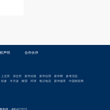
权声明
合作伙伴
上交所
深交所
新华丝路
新华信用
新华网
参考消息
经参
半月谈
瞭望
环球
每日电讯
新华烟草
中国财富网
服热线：400-6123115