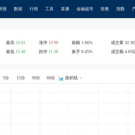
研报
数据
行情
工具
直播
金融超市
投教
指数
最高
12.61
涨停
13.90
振幅
1.66
%
成交量
32.
最低
12.40
跌停
11.38
换手
0.45
%
成交额
4.03
5分
15分
30分
60分
面积线