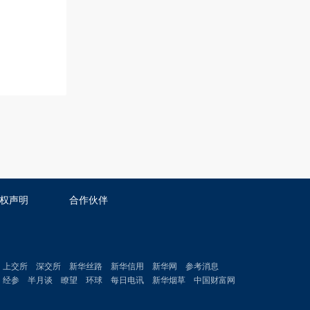
权声明
合作伙伴
上交所
深交所
新华丝路
新华信用
新华网
参考消息
经参
半月谈
瞭望
环球
每日电讯
新华烟草
中国财富网