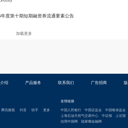
010)
26年度第十期短期融资券流通要素公告
加载更多
司介绍
产品服务
联系我们
广告招商
版
友情链接
腾讯微视
抖音
快手
更多
中国人民银行
中国证监会
中国银保监会
上海石油天然气交易中心
中证报
上证报
信用中国网
陆家嘴金融网