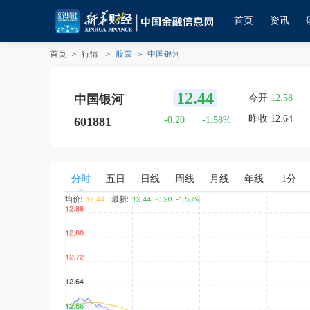
首页
资讯
首页
＞
行情
＞
股票
＞
中国银河
12.44
中国银河
今开
12.58
中国银河
昨收
12.64
601881
-0.20
-1.58
%
分时
五日
日线
周线
月线
年线
1分