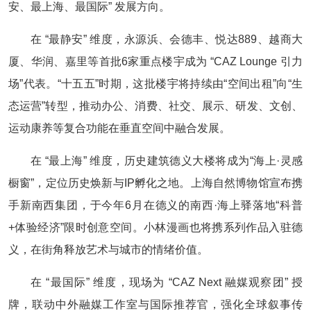
安、最上海、最国际” 发展方向。
在 “最静安” 维度，永源浜、会德丰、悦达889、越商大
厦、华润、嘉里等首批6家重点楼宇成为 “CAZ Lounge 引力
场”代表。“十五五”时期，这批楼宇将持续由“空间出租”向“生
态运营”转型，推动办公、消费、社交、展示、研发、文创、
运动康养等复合功能在垂直空间中融合发展。
在 “最上海” 维度，历史建筑德义大楼将成为“海上·灵感
橱窗”，定位历史焕新与IP孵化之地。上海自然博物馆宣布携
手新南西集团，于今年6月在德义的南西·海上驿落地“科普
+体验经济”限时创意空间。小林漫画也将携系列作品入驻德
义，在街角释放艺术与城市的情绪价值。
在 “最国际” 维度，现场为 “CAZ Next 融媒观察团” 授
牌，联动中外融媒工作室与国际推荐官，强化全球叙事传