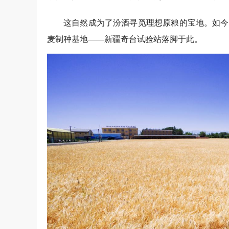
这自然成为了汾酒寻觅理想原粮的宝地。如今
麦制种基地——新疆奇台试验站落脚于此。