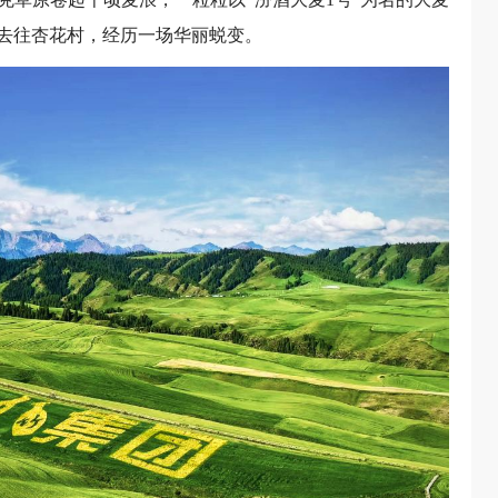
，去往杏花村，经历一场华丽蜕变。