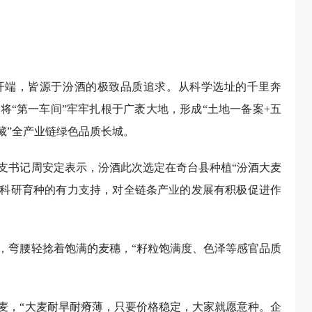
开端，皆源于汾酒的极致品质追求。从科学选址的千里奔
将“第一车间”牢牢扎根于广袤大地，形成“土地一备案+五
藏”全产业链绿色品质长城。
支书记周安定表示，汾酒此次选定在奇台县种植“汾酒大麦
麦科研育种的有力支持，对全链条产业的发展有积极促进作
，弯腰轻捻着饱满的麦穗，“籽粒饱满度、色泽等感官品质
大麦，“大麦耐旱耐瘠薄，只要价格稳定，大家就愿意种。企