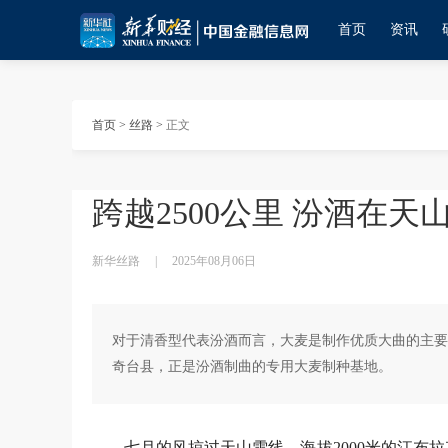
首页
资讯
首页
>
丝路
>
正文
跨越2500公里 汾酒在天
新华丝路
|
2025年08月06日
对于清香型代表汾酒而言，大麦是制作优质大曲的主要
奇台县，正是汾酒制曲的专用大麦制种基地。
七月的风掠过天山雪线，海拔2000米的江布