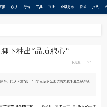
研报
数据
行情
工具
直播
金融超市
投教
指数
山脚下种出“品质粮心”
阅读量：
163051
原料。此次汾酒“第一车间”选定的全国优质大麦小麦之乡新疆
拉克草原卷起千顷麦浪，一粒粒以“汾酒大麦1号”为名的大麦