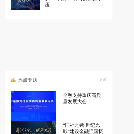
压
热点专题
更多
金融支持重庆高质
量发展大会
“国社之镜·世纪光
影”建设金融强国摄