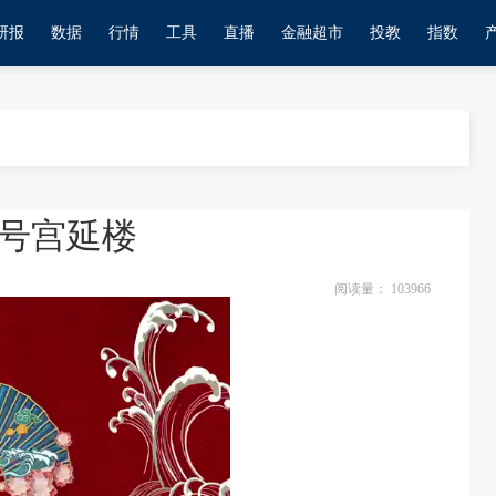
研报
数据
行情
工具
直播
金融超市
投教
指数
号宫延楼
阅读量：
103966