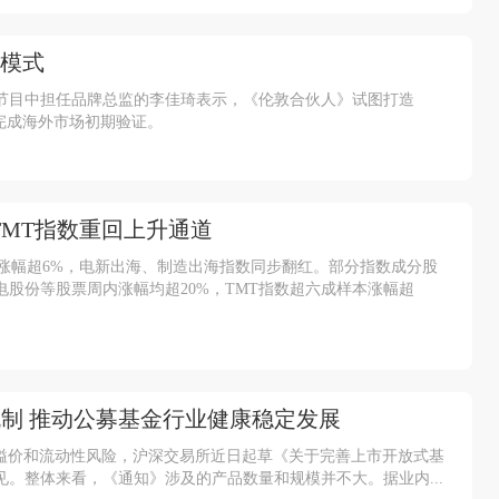
新模式
在节目中担任品牌总监的李佳琦表示，《伦敦合伙人》试图打造
完成海外市场初期验证。
TMT指数重回上升通道
涨幅超6%，电新出海、制造出海指数同步翻红。部分指数成分股
股份等股票周内涨幅均超20%，TMT指数超六成样本涨幅超
机制 推动公募基金行业健康稳定发展
高溢价和流动性风险，沪深交易所近日起草《关于完善上市开放式基
。整体来看，《通知》涉及的产品数量和规模并不大。据业内...