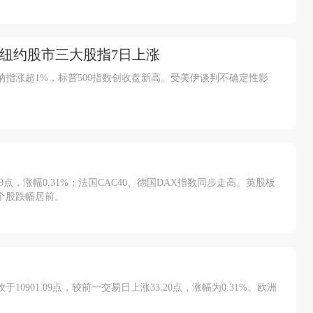
 纽约股市三大股指7日上涨
纳指涨超1%，标普500指数创收盘新高。受美伊谈判不确定性影
09点，涨幅0.31%；法国CAC40、德国DAX指数同步走高。英股板
个股跌幅居前。
0901.09点，较前一交易日上涨33.20点，涨幅为0.31%。欧洲