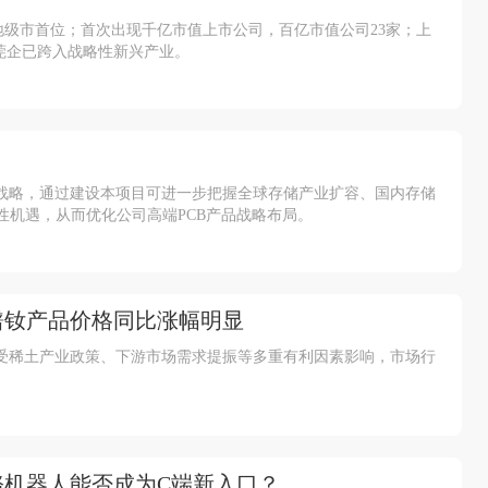
地级市首位；首次出现千亿市值上市公司，百亿市值公司23家；上
市莞企已跨入战略性新兴产业。
目
战略，通过建设本项目可进一步把握全球存储产业扩容、国内存储
性机遇，从而优化公司高端PCB产品战略布局。
元 镨钕产品价格同比涨幅明显
受稀土产业政策、下游市场需求提振等多重有利因素影响，市场行
机器人能否成为C端新入口？