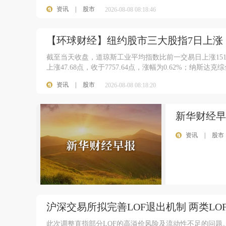
资讯
|
股市
2026-08-08 08:18:46
【环球财经】纽约股市三大股指7日上涨
截至当天收盘，道琼斯工业平均指数比前一交易日上涨151.83
上涨47.68点，收于7757.64点，涨幅为0.62%；纳斯达克综
资讯
|
股市
2026-08-08 08:18:20
新华财经早
资讯
|
股市
100
沪深交易所拟完善LOF退出机制 两类LOF
此次调整直指部分LOF的高溢价风险及流动性不足的问题。尤