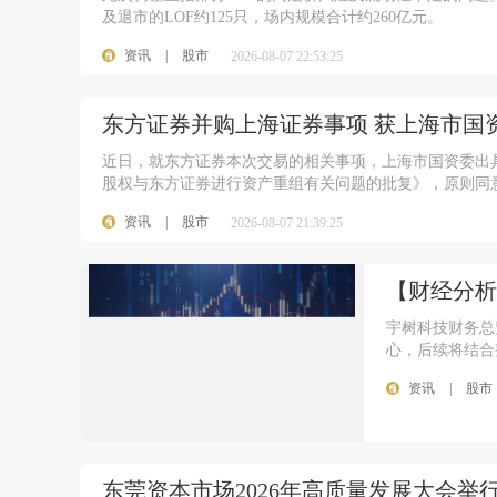
及退市的LOF约125只，场内规模合计约260亿元。
资讯
|
股市
2026-08-07 22:53:25
东方证券并购上海证券事项 获上海市国
近日，就东方证券本次交易的相关事项，上海市国资委出具
股权与东方证券进行资产重组有关问题的批复》，原则同
资讯
|
股市
2026-08-07 21:39:25
【财经分析
宇树科技财务总
心，后续将结合
资讯
|
股市
东莞资本市场2026年高质量发展大会举