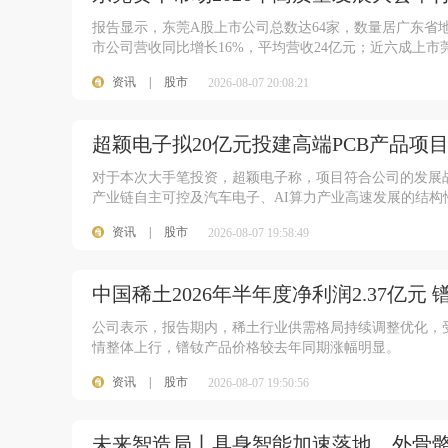
报告显示，东莞A股上市公司总数达64家，数量居广东省
市公司营收同比增长16%，平均营收24亿元；近六成上
资讯
|
股市
2026-08-07 20:08:21
超颖电子拟20亿元投建高端PCB产品项
对于本次大手笔投资，超颖电子称，项目符合公司的发展
产业链自主可控及汽车电子、AI算力产业高速发展的结构
资讯
|
股市
2026-08-07 19:58:49
中国稀土2026年半年度净利润2.37亿
公司表示，报告期内，稀土行业供需格局持续调整优化，
情整体上行，镨钕产品价格较去年同期涨幅明显。
资讯
|
股市
2026-08-07 19:50:56
未来智造局丨具身智能加速落地，外骨骼