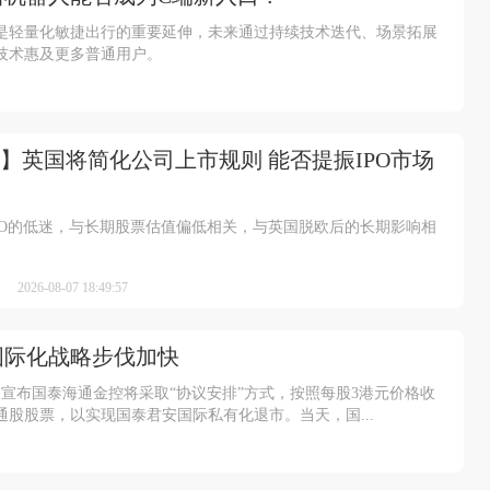
是轻量化敏捷出行的重要延伸，未来通过持续技术迭代、场景拓展
技术惠及更多普通用户。
】英国将简化公司上市规则 能否提振IPO市场
PO的低迷，与长期股票估值偏低相关，与英国脱欧后的长期影响相
2026-08-07 18:49:57
国际化战略步伐加快
宣布国泰海通金控将采取“协议安排”方式，按照每股3港元价格收
股股票，以实现国泰君安国际私有化退市。当天，国...