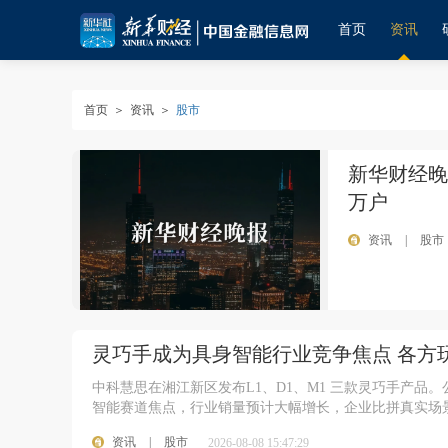
首页
资讯
首页
＞
资讯
＞
股市
新华财经晚
万户
资讯
|
股市
灵巧手成为具身智能行业竞争焦点 各方
中科慧思在湘江新区发布L1、D1、M1 三款灵巧手产
智能赛道焦点，行业销量预计大幅增长，企业比拼真实场
资讯
|
股市
2026-08-08 15:47:29