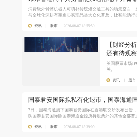
消费级外骨骼机器人可填补传统短交通工具的场景空白，
与全球化深耕有望逐步实现品类大众化普及，让智能助行
资讯
|
股市
2026-08-07 18:55:59
【财经分析
还有待观察
英国股票市场I
关。
资讯
|
股市
国泰君安国际拟私有化退市，国泰海通
7日，国泰海通旗下国泰君安国际在香港联交所发布公告，
购国泰君安国际除国泰海通金控所持股票外的其他全部普通
资讯
|
股市
2026-08-07 18:39:00