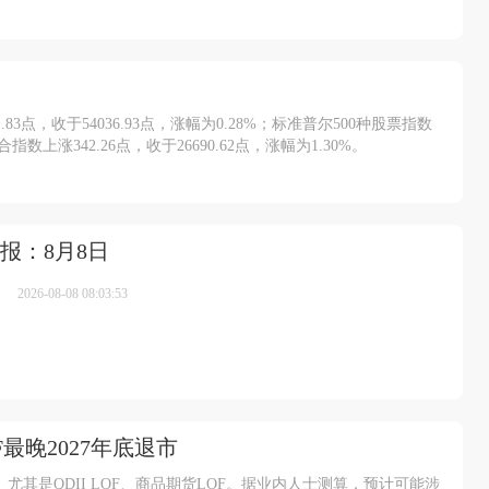
点，收于54036.93点，涨幅为0.28%；标准普尔500种股票指数
合指数上涨342.26点，收于26690.62点，涨幅为1.30%。
报：8月8日
2026-08-08 08:03:53
最晚2027年底退市
其是QDII LOF、商品期货LOF。据业内人士测算，预计可能涉