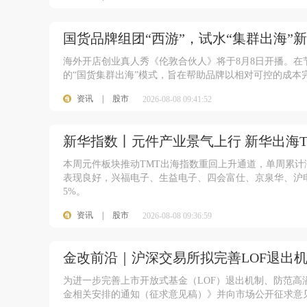
国货品牌组团“西游”，试水“集群出海”
海外开店创业真人秀《伦敦合伙人》将于8月8日开播。
的“国货集群出海”模式，旨在帮助品牌以相对可控的成本
资讯
|
股市
2026-08-08 09:41:52
新华指数丨元件产业景气上行 新华出海
本周元件板块推动TMT出海指数重回上升通道，单周累计
表现良好，兴福电子、生益电子、四会富仕、京泉华、沪电
5%。
资讯
|
股市
2026-08-08 09:36:59
金改前沿｜沪深交易所拟完善LOF退出
为进一步完善上市开放式基金（LOF）退出机制、防范
金相关安排的通知（征求意见稿）》并向市场公开征求意见