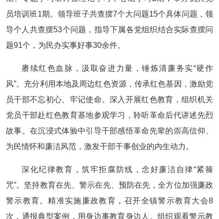
员培训班1期。领导班子共查摆7个大问题15个具体问题，领
导个人共查摆53个问题，指导下属各党组织结合实际查摆问
题91个，为民办实事好事30余件。
赓续红色血脉，汲取奋进力量，锤炼清廉务实“硬作
风”。充分利用本地及周边红色资源，传承红色基因，激励党
员干部不忘初心、牢记使命。深入开展红色教育，组织机关
党员干部赴红色教育基地参观学习，聆听革命后代讲述先烈
故事。在沉浸式体验中引导干部感悟革命先辈的崇高信仰、
为民情怀和廉洁风范，激发干部干事创业的内生动力。
深化纪律教育，筑牢拒腐防线，念好廉洁自律“紧箍
咒”。坚持教育在先、警示在先、预防在先，全方位加强廉政
警示教育。精准实施廉政教育，召开全镇警示教育大会8
次，通报典型案例，用身边事教育身边人。组织观看警示教