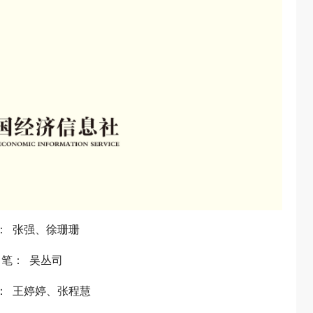
 张强、徐珊珊
笔： 吴丛司
研： 王婷婷、张程慧