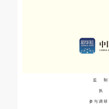
监 制：
执 
参 与 调 