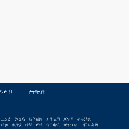
权声明
合作伙伴
上交所
深交所
新华丝路
新华信用
新华网
参考消息
经参
半月谈
瞭望
环球
每日电讯
新华烟草
中国财富网