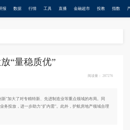
研报
数据
行情
工具
直播
金融超市
投教
指数
放“量稳质优”
阅读量：
287276
创新”加大了对专精特新、先进制造业等重点领域的布局。同
业务投放，进一步助力“扩内需”。此外，护航房地产领域合理