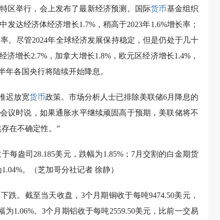
顿特区举行，会上发布了最新经济预测。国际
货币
基金组织
其中发达经济体经济增长1.7%，稍高于2023年1.6%增长率；
%增长率。尽管2024年全球经济发展保持稳定，但是仍处于几十
经济增长2.7%，加拿大增长1.8%，欧元区经济增长1.4%，
下半年各国央行将陆续开始降息。
推迟放宽
货币
政策。市场分析人士已排除美联储6月降息的
加会议时说，如果通胀水平继续顽固高于预期，美联储将不
存在不确定性。”
每盎司28.185美元，跌幅为1.85%；7月交割的白金期货
为1.04%。（芝加哥分社记者 徐静）
跌。截至当天收盘，3个月期铜收于每吨9474.50美元，
为1.06%。3个月期铝收于每吨2559.50美元，比前一交易