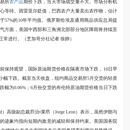
易所
农产品
期价下跌，当天市场成交量不大。市场分析机
心等待。因雷亚尔贬值，巴西农户大量卖出农作物，估计
于57%的10年平均值。俄罗斯给埃及通用商品供应总局提
。天气方面，美国中西部和三角洲北部部分地区降雨将持续至
正常进行。（芝加哥分社记者 徐静）
前保持观望，国际原油期货价格在隔夜市场下跌，16日早
小幅下跌。截至当天收盘，纽约商品交易所5月交货的轻质
元，跌幅为0.06%；6月份交货的布伦特原油期货价格当日下跌
）高级副总裁乔治•莱昂（Jorge Leon）表示，虽然伊朗与
的迹象均指向短期内敌意的减轻和保持约束。美国国务院