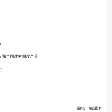
存
库存和全国建材周度产量
吨）
编辑：郭洲洋