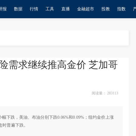
研报
数据
行情
工具
直播
金融超市
投教
指数
险需求继续推高金价 芝加哥
阅读量：
283113
幅下跌，美油、布油分别下跌0.06%和0.09%；纽约金价上涨
收盘时普遍下跌。