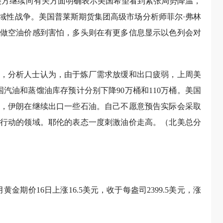
5日表示，美方继续向有关方面明确表示美国希望看到紧张局势降温，
域性战争。美国普莱斯期货集团高级市场分析师菲尔·弗林
对做空油价感到害怕，多头则在有更多信息显示以色列会对
示，分析人士认为，由于炼厂需求放缓和出口疲弱，上周美
国汽油和蒸馏油库存预计分别下降90万桶和110万桶。美国
是，伊朗在继续出口一些石油。自己不愿意预告实际会采取
行动的领域。耶伦的表态一度刺激油价走高。（北美总分
期价16日上涨16.5美元，收于每盎司2399.5美元，涨