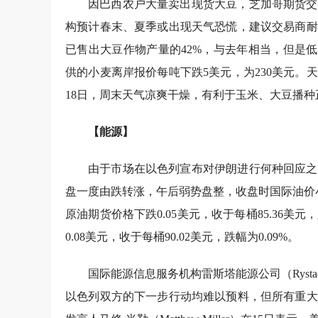
因巴西农户大量卖出现货大豆，芝加哥期货交
构预计春末、夏季或出现天气恐慌，建议交易商耐
已售出大豆作物产量的42%，与去年相当，但是低
供的小麦离岸报价每吨下跌5美元，为230美元
18日，周末天气凉爽干燥，有利于玉米、大豆播种
【能源】
由于市场在以色列宣布对伊朗进行何种回应之
盘一度由跌转涨，午后弱势盘整，收盘时国际油价
原油期货价格下跌0.05美元，收于每桶85.36美
0.08美元，收于每桶90.02美元，跌幅为0.09%。
国际能源信息服务机构雷斯塔能源公司（Rystad
以色列双方的下一步行动均难以预料，但所有重大