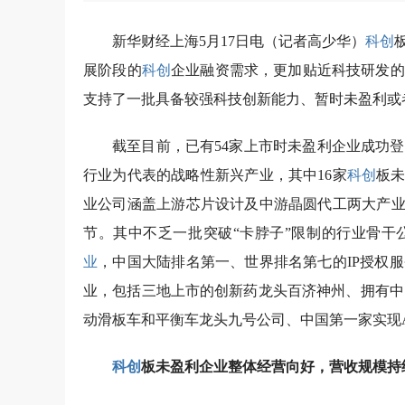
新华财经上海5月17日电（记者高少华）
科创
展阶段的
科创
企业融资需求，更加贴近科技研发的
支持了一批具备较强科技创新能力、暂时未盈利或
截至目前，已有54家上市时未盈利企业成功
行业为代表的战略性新兴产业，其中16家
科创
板未
业公司涵盖上游芯片设计及中游晶圆代工两大产业
节。其中不乏一批突破“卡脖子”限制的行业骨干
业
，中国大陆排名第一、世界排名第七的IP授权
业，包括三地上市的创新药龙头百济神州、拥有中国
动滑板车和平衡车龙头九号公司、中国第一家实现A
科创
板未盈利企业整体经营向好，营收规模持