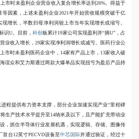
54家上市时未盈利企业营业收入复合增长率达到26%。得益于
等因素，上述未盈利企业2021年开始营收规模突破千亿
实现增长，半数归母净利润较上市当年实现增长或缩亏。
标识U。目前，
科创
板累计19家公司实现盈利并“摘U”，占
实现营业收入增长，29家实现净利润增长或减亏。医药行业公
上市时未盈利医药企业中，14家有产品上市，13家收入破
，上海谊众和艾力斯通过两款大爆单品实现扭亏为盈后产品持
进程提供有力资本支撑，部分企业加速实现产业“里程碑
目”将生产技术水平提升至14纳米及以下，且产能扩充带动业
设，抓住半导体行业发展机遇，实现逻辑、存储、图像传
厂首台12英寸PECVD设备至
中芯国际
并通过验证，经过十