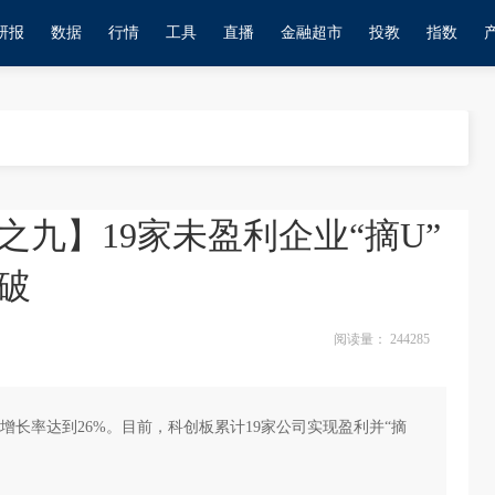
研报
数据
行情
工具
直播
金融超市
投教
指数
九】19家未盈利企业“摘U”
破
阅读量：
244285
合增长率达到26%。目前，科创板累计19家公司实现盈利并“摘