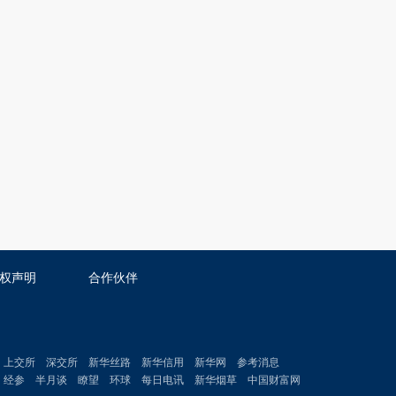
权声明
合作伙伴
上交所
深交所
新华丝路
新华信用
新华网
参考消息
经参
半月谈
瞭望
环球
每日电讯
新华烟草
中国财富网