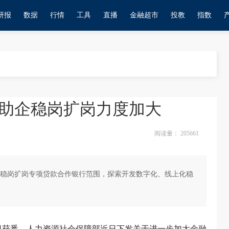
研报
数据
行情
工具
直播
金融超市
投教
指数
融助企稳岗扩岗力度加大
阅读量：
205661
稳岗扩岗专项贷款合作银行范围，探索开发数字化、线上化稳
4日获悉，人力资源社会保障部近日下发关于进一步加大金融