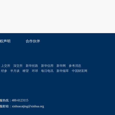
权声明
合作伙伴
上交所
深交所
新华丝路
新华信用
新华网
参考消息
经参
半月谈
瞭望
环球
每日电讯
新华烟草
中国财富网
服热线：400-6123115
邮箱：xinhuacaijing@xinhua.org