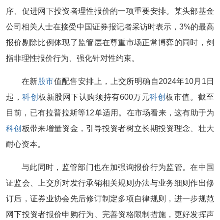
序、促进网下投资者理性报价的一项重要安排。某头部基金
公司相关人士在接受中国证券报记者采访时表示，3%的最高
报价剔除比例体现了监管层在尊重市场正常博弈的同时，剑
指非理性报价行为、强化针对性约束。
在新
股市
值配售安排上，上交所明确自2024年10月1日
起，
科创
板新股网下认购须持有600万元
科创
板市值。截至
目前，已有拉普拉斯等12单适用。在市场看来，这有助于为
科创
板带来增量资金，引导投资者树立长期投资理念、壮大
耐心资本。
与此同时，监管部门也在加强询报价行为监管。在中国
证监会、上交所对发行承销相关规则办法与业务细则作出修
订后，证券业协会先后修订制定多项自律规则，进一步规范
网下投资者报价申购行为、完善资格限制措施，更好发挥声