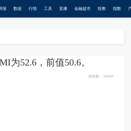
研报
数据
行情
工具
直播
金融超市
投教
指数
为52.6，前值50.6。
阅读量：
246646