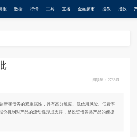
研报
数据
行情
工具
直播
金融超市
投教
指数
批
阅读量：
278345
技创新和债券的双重属性，具有高分散度、低信用风险、低费率
商报价机制对产品的流动性形成支撑，是投资债券类产品的便捷