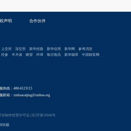
权声明
合作伙伴
上交所
深交所
新华丝路
新华信用
新华网
参考消息
经参
半月谈
瞭望
环球
每日电讯
新华烟草
中国财富网
服热线：400-6123115
邮箱：xinhuacaijing@xinhua.org
目制作经营许可证:(京)字第16946号
 不得转载