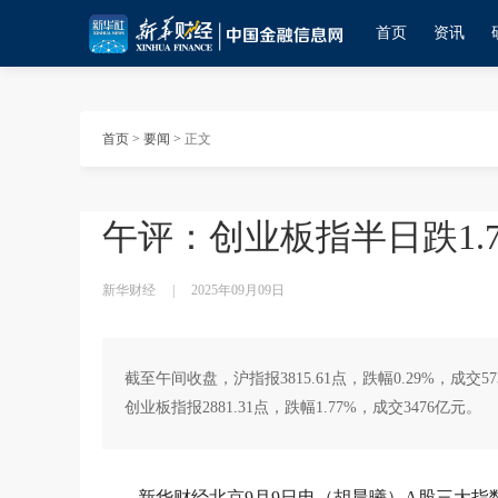
首页
资讯
首页
>
要闻
>
正文
午评：创业板指半日跌1.
新华财经
|
2025年09月09日
截至午间收盘，沪指报3815.61点，跌幅0.29%，成交57
创业板指报2881.31点，跌幅1.77%，成交3476亿元。
新华财经北京9月9日电（胡晨曦）A股三大指数