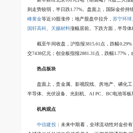
则走势较弱，半日跌1.77%。盘面上，国际金价
峰黄金
等近10股涨停；地产股盘中拉升，
苏宁环球
国轩高科
、
天赐材料
涨幅居前。下跌方面，半导体
截至午间收盘，沪指报3815.61点，跌幅0.29%
交7438亿元；创业板指报2881.31点，跌幅1.77%，
热点板块
盘面上，贵金属、影视院线、房地产、磷化工
半导体、光伏设备、光刻机、AI PC、BC电池等
机构观点
中信建投
：未来中期看，全球流动性对金价有