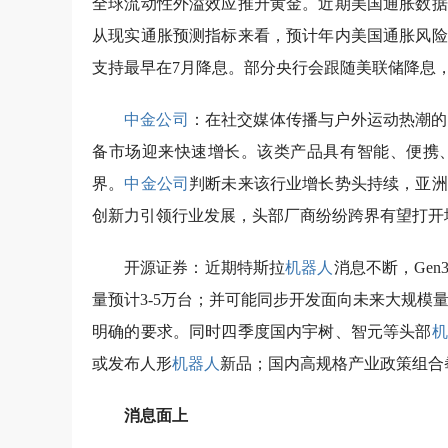
全球流动性外溢效应推升黄金。近期美国通胀数据
从现实通胀预测指标来看，预计年内美国通胀风险
支持最早在7月降息。部分央行会跟随美联储降息
中金公司
：在社交媒体传播与户外运动热潮的
备市场迎来快速增长。该类产品具有智能、便携
界。
中金公司
判断未来该行业增长势头持续，亚洲
创新力引领行业发展，头部厂商纷纷跨界有望打开
开源证券：近期特斯拉
机器人
消息不断，Ge
量预计3-5万台；并可能同步开发面向未来大规模
明确的要求。同时四季度国内宇树、智元等头部
机
或发布人形
机器人
新品；国内高规格产业政策组合拳
消息面上