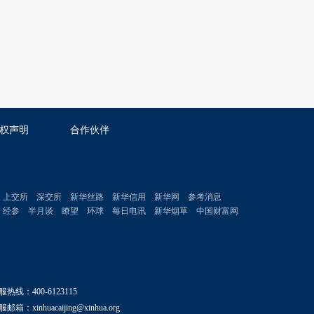
权声明
合作伙伴
上交所
深交所
新华丝路
新华信用
新华网
参考消息
经参
半月谈
瞭望
环球
每日电讯
新华烟草
中国财富网
服热线：400-6123115
邮箱：xinhuacaijing@xinhua.org