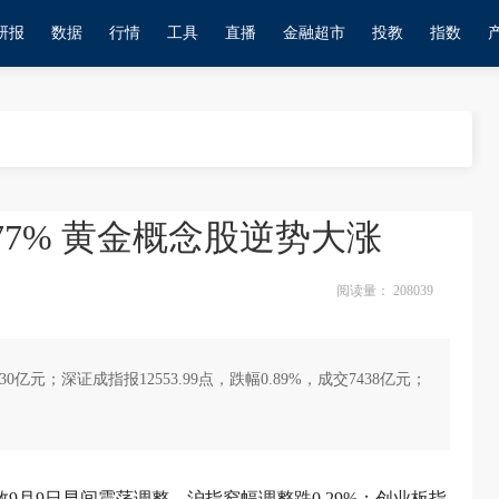
研报
数据
行情
工具
直播
金融超市
投教
指数
77% 黄金概念股逆势大涨
阅读量：
208039
30亿元；深证成指报12553.99点，跌幅0.89%，成交7438亿元；
9月9日早间震荡调整，沪指窄幅调整跌0.29%；创业板指