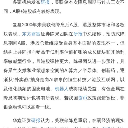
多家机构发布
研报
，美联储本次降息周期与过去三次不
同，A股+港股或有较好表现。
复盘2000年来美联储降息后A股、港股整体市场和各板
块表现，
东方财富
证券陈果团队在
研报
中总结称，预防式降
息期间A股、港股总量维度受自身基本面影响表现不一，但
结构上共同指向受益于低利率估值扩张的成长板块和其他利
率敏感型行业，且港股弹性更大。陈果团队进一步预计，具
备景气支撑和业绩想象空间的AI算力／半导体、创新药，逐
渐从“外卖战”抽身走向AI叙事的恒生科技／港股互联网，以
及催化频频的固态电池、
机器人
或将继续受益，有色金属在
降息初期预计也将有所表现。若我国
货币
政策跟进宽松，非
银金融也可以高看一线。
华鑫证券
研报
认为，美联储降息重启，在弱经济的现实