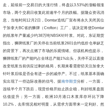
走，延续前一交易日的大涨行情，终盘以3.53%的涨幅领涨
市场，两个交易日收复此前逾半个月的跌幅。据隆众资讯消
息，当地时间12月2日，Domtar造纸厂宣布将永久关闭其位
于加拿大BC省的狮牌（Crofton）工厂，该决定将使Domtar
的纸浆年产量减少约38万吨NBSK针叶浆。对此，东证期货
指出，狮牌纸浆厂的关停在当前纸浆2601合约低价仓单缺乏
的背景下，再次点燃了市场的乐观情绪。但该机构也提示，
狮牌纸浆厂的产能约占全球总产能1%出头，关停不足以直接
改变纸浆当前供应过剩的格局，长期来看需密切关注加拿大
针叶浆后续是否会有进一步的减停产。不过，纸浆基本面确
实出现了一些边际改善的信号。据
南华期货
分析，一方面，
连续半个月下跌后，现货价格开始止跌企稳，利好纸浆盘面
估值提升；另一方面，欧洲10月港口木浆库存环比下降
10.2%，去库情况相对明显，从需求方面带来一定利好。然