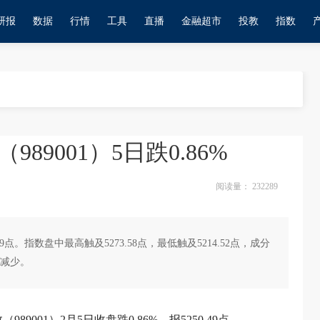
研报
数据
行情
工具
直播
金融超市
投教
指数
989001）5日跌0.86%
阅读量：
232289
0.49点。指数盘中最高触及5273.58点，最低触及5214.52点，成分
所减少。
9001）2月5日收盘跌0.86%，报5250.49点。