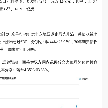
5日）利率债计划发行42只、5939.12亿元，其中，国债4
5只、1459.12亿元。
自由计划”疏导行动引发中东地区紧张局势升温，美债收益率
均超过6BP，分别达到4.44%和3.95%，30年期美债收
回落，周末前回吐涨幅。
5万，远超预期，而美伊双方周内虽再传交火但局势仍保持克
别回落至4.35%和3.88%。