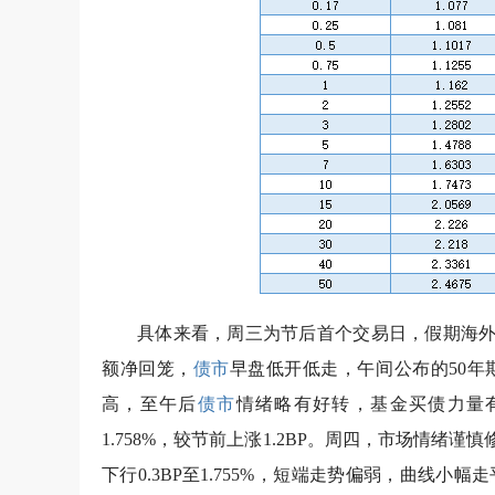
具体来看，周三为节后首个交易日，假期海外
额净回笼，
债市
早盘低开低走，午间公布的50
高，至午后
债市
情绪略有好转，基金买债力量有所
1.758%，较节前上涨1.2BP。周四，市场情绪谨
下行0.3BP至1.755%，短端走势偏弱，曲线小幅