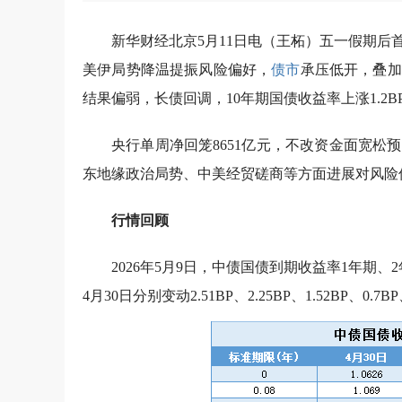
新华财经北京5月11日电（王柘）五一假期后
美伊局势降温提振风险偏好，
债市
承压低开，叠加
结果偏弱，长债回调，10年期国债收益率上涨1.2BP至
央行单周净回笼8651亿元，不改资金面宽
东地缘政治局势、中美经贸磋商等方面进展对风险
行情回顾
2026年5月9日，中债国债到期收益率1年期、2
4月30日分别变动2.51BP、2.25BP、1.52BP、0.7
BP