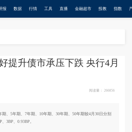
研报
数据
行情
工具
直播
金融超市
投教
指数
好提升债市承压下跌 央行4月
阅读量：
266856
年期、5年期、7年期、10年期、30年期、50年期较4月30日分别
BP、3BP、0.93BP。