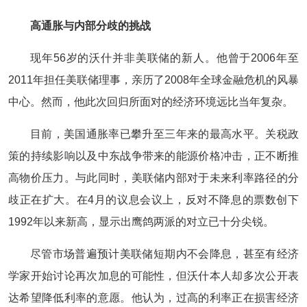
高通胀与内部分歧的挑战
现年56岁的沃什并非美联储的新人。他曾于2006年至
2011年担任美联储理事，亲历了2008年全球金融危机的风暴
中心。然而，他此次回归所面对的经济环境远比当年复杂。
目前，美国通胀率已攀升至三年来的最高水平。关税政
策的持续影响以及中东战争带来的能源价格冲击，正不断推
高物价压力。与此同时，美联储内部对于未来利率路径的分
歧正在扩大。在4月的议息会议上，反对不降息的票数创下
1992年以来新高，显示出鹰鸽两派的对立已十分尖锐。
尽管市场普遍预计美联储短期内不会降息，甚至有经济
学家开始讨论再次加息的可能性，但沃什本人却多次公开表
达希望降低利率的意愿。他认为，过高的利率正在损害经济