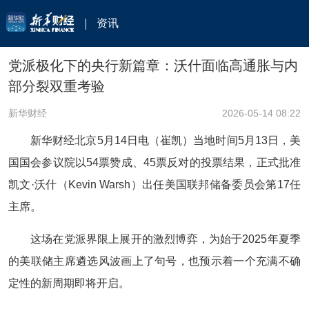
资讯
党派极化下的央行新篇章：沃什面临高通胀与内
部分裂双重考验
新华财经
2026-05-14 08:22
新华财经北京5月14日电（崔凯）当地时间5月13日，美
国国会参议院以54票赞成、45票反对的投票结果，正式批准
凯文·沃什（Kevin Warsh）出任美国联邦储备委员会第17任
主席。
这场在党派界限上展开的激烈博弈，为始于2025年夏季
的美联储主席遴选风波画上了句号，也预示着一个充满不确
定性的新周期即将开启。