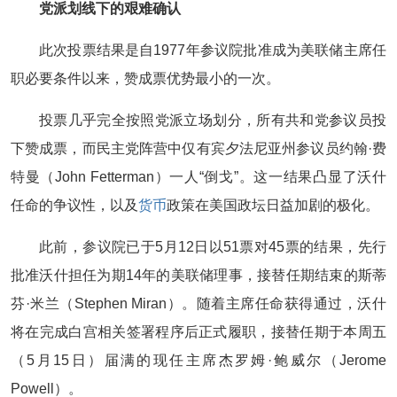
党派划线下的艰难确认
此次投票结果是自1977年参议院批准成为美联储主席任
职必要条件以来，赞成票优势最小的一次。
投票几乎完全按照党派立场划分，所有共和党参议员投
下赞成票，而民主党阵营中仅有宾夕法尼亚州参议员约翰·费
特曼（John Fetterman）一人“倒戈”。这一结果凸显了沃什
任命的争议性，以及
货币
政策在美国政坛日益加剧的极化。
此前，参议院已于5月12日以51票对45票的结果，先行
批准沃什担任为期14年的美联储理事，接替任期结束的斯蒂
芬·米兰（Stephen Miran）。随着主席任命获得通过，沃什
将在完成白宫相关签署程序后正式履职，接替任期于本周五
（5月15日）届满的现任主席杰罗姆·鲍威尔（Jerome
Powell）。