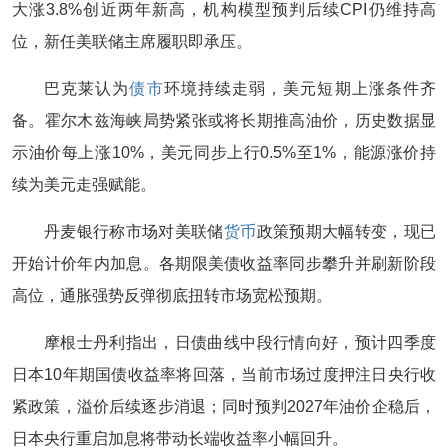
大涨3.8%创近两年新高，机构模型预判后续CPI仍维持高
位，新任美联储主席履职即承压。
巴克莱认为
债市
环境持续走弱，美元短期上涨条件齐
备。霍尔木兹海峡局势紧张或将长期推高油价，历史数据显
示油价每上涨10%，美元同步上行0.5%至1%，能源涨价持
续为美元走强赋能。
丹麦银行称市场对美联储
货币
政策预期大幅转变，现已
开始计价年内加息。各期限美债收益率同步攀升并刷新阶段
高位，通胀强势反弹彻底扭转市场宽松预期。
摩根士丹利指出，日债曲线中段行情向好，预计四季度
日本10年期国债收益率将回落，当前市场过度押注日央行收
紧政策，溢价后续逐步消退；同时预判2027年油价企稳后，
日本央行重启加息将带动长端收益率小幅回升。