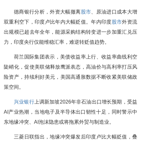
德商银行分析，外资大幅撤离
股市
、原油进口成本大增
双重利空下，印度卢比年内大幅贬值。年内印度
股市
外资流
出规模已超去年全年，能源采购结构转变进一步加重汇兑压
力，印度央行仅能维稳汇率，难逆转贬值趋势。
荷兰国际集团表示，美债收益率上行、收益率曲线利空
陡峭化，促使美联储释放鹰派表态，高油价与高利率打压风
险资产，持续利好美元，美国高通胀数据不断收紧美联储政
策空间。
兴业银行
上调新加坡2026年非石油出口增长预期，受益
AI产业热潮，当地电子及半导体出口韧性十足，同时警示中
东地缘冲突、AI泡沫隐患或将拖累外贸与制造业。
三菱日联指出，地缘冲突爆发后印度卢比大幅贬值，叠