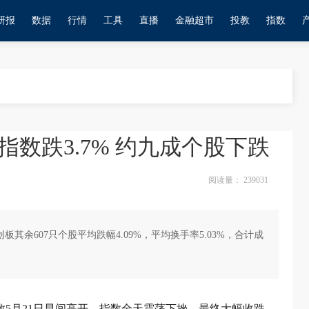
研报
数据
行情
工具
直播
金融超市
投教
指数
指数跌3.7% 约九成个股下跌
阅读量：
239031
其余607只个股平均跌幅4.09%，平均换手率5.03%，合计成
指数5月21日早间高开，指数全天震荡下挫，最终大幅收跌。