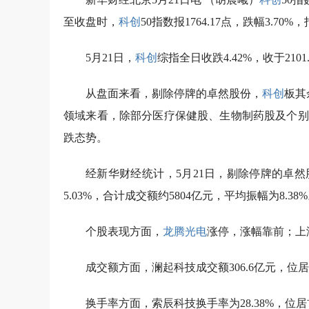
至收盘时，
科创
50指数报1764.17点，跌幅3.70
5月21日，
科创
综指全日收跌4.42%，收于210
从盘面来看，剔除停牌的卓然股份，
科创
板其
领域来看，除部分医疗保健股、生物制药股及个别
跌态势。
经新华财经统计，5月21日，剔除停牌的卓然
5.03%，合计成交额约5804亿元，平均振幅为8.38
个股表现方面，
龙腾光电
涨停，涨幅靠前；上海
成交额方面，澜起科技成交额306.6亿元，位
换手率方面，索辰科技换手率为28.38%，位