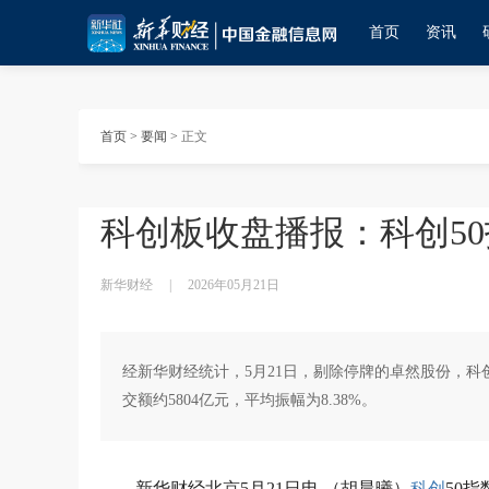
首页
资讯
首页
>
要闻
>
正文
科创板收盘播报：科创50
新华财经
|
2026年05月21日
经新华财经统计，5月21日，剔除停牌的卓然股份，科创板
交额约5804亿元，平均振幅为8.38%。
新华财经北京5月21日电 （胡晨曦）
科创
50