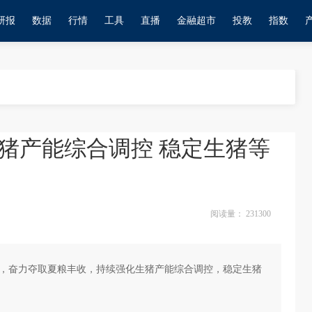
研报
数据
行情
工具
直播
金融超市
投教
指数
猪产能综合调控 稳定生猪等
阅读量：
231300
产，奋力夺取夏粮丰收，持续强化生猪产能综合调控，稳定生猪