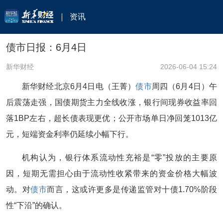
资讯
债市日报：6月4日
新华财经
2026-06-04 15:24
新华财经北京6月4日电（王菁）
债市
周四（6月4日）午
后震荡走强，国债期货主力全线收涨，银行间现券收益率回
落1BP左右，超长债表现更优；公开市场单日净回笼1013亿
元，短端资金利率仍延续小幅下行。
机构认为，银行体系流动性充裕是“零”投放的主要原
因，短期无需担心由于流动性收紧带来的资金价格大幅波
动。对
债市
而言，这或许更多是传递监管对十债1.70%阶段
性“下沿”的确认。