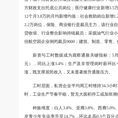
方财政支出托底公共岗位；医疗健康行业新增3.
12个月3.8万的月均新增均值；社会救助岗位新增
2.2万岗位，保险、商业银行是裁员主力，该行业自2
贷收缩、行业整合影响持续裁员；采掘油气行业小
但航空因企业倒闭裁员9000；建筑、制造、零售
薪资与工时数据成为观察通胀关键指标：5月私营非
元），同比上涨3.4%；生产及非管理岗时薪环比+
涨，既支撑居民收入，又未显著推升通胀压力。
工时层面，私营企业平均周工时维持34.3小时
时，工业生产节奏平稳，暂无大面积停工或加班潮
种族维度：白人3.8%、亚裔3.8%、西裔5.0
岁青少年失业率升至14.7%，环比走高0.3个