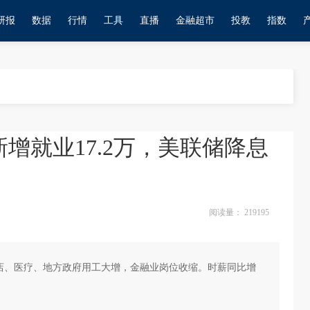
研报
数据
行情
工具
直播
金融超市
投教
指数
增就业17.2万，美联储降息
阅读量：
219195
闲酒店、医疗、地方政府用工大增，金融业岗位收缩。时薪同比增