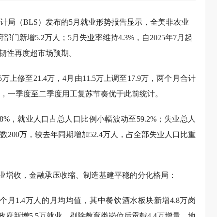
统计局（BLS）发布的5月就业形势报告显示，全美非农业
部门新增5.2万人；5月失业率维持4.3%，自2025年7月起
市场韧性再度超市场预期。
上修至21.4万，4月由11.5万上调至17.9万，两个月合计
估，一季度至二季度用工复苏节奏优于此前统计。
8%，就业人口占总人口比例小幅波动至59.2%；失业总人
人数200万，较去年同期增加52.4万人，占全部失业人口比重
业增收，金融承压收缩、制造基建平稳的分化格局：
个月1.4万人的月均均值，其中餐饮酒水板块新增4.8万岗
府新增5.5万就业，剔除教育类岗位后贡献4.4万增量，地