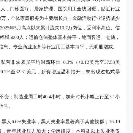
5万人，门诊医疗、居家护理、医院用工全线回暖，贴近行业
1.2万，个体家庭服务为主要增长点；金融活动行业逆势减少
025年5月高点以来累计流失10.7万岗位，受利率高位、信
幅增5000人；运输仓储整体基本持平，地面客运、仓储，
、信息、专业商业服务等行业用工基本持平，无明显增减。
农雇员平均时薪环比+0.3%（+0.12美元至37.53美
0.2%至32.31美元，薪资增速温和抬升，未出现过热式暴
不变；制造业周工时40.4小时，加班时长小幅上行至3.1小
信号。
%、黑人6.6%失业率，黑人失业率显著高于其他族群；16-19
百分点，青年就业压力加大；学历维度：本科及以上失业率仅