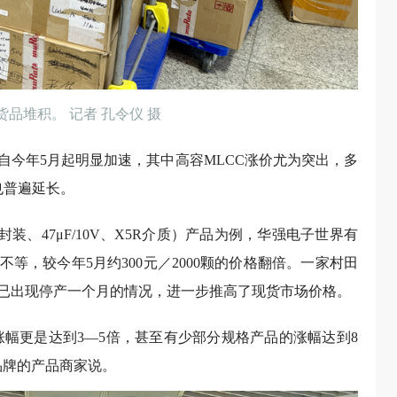
品堆积。 记者 孔令仪 摄
自今年5月起明显加速，其中高容MLCC涨价尤为突出，多
也普遍延长。
（1206封装、47μF/10V、X5R介质）产品为例，华强电子世界有
0颗不等，较今年5月约300元／2000颗的价格翻倍。一家村田
已出现停产一个月的情况，进一步推高了现货市场价格。
涨幅更是达到3—5倍，甚至有少部分规格产品的涨幅达到8
品牌的产品商家说。