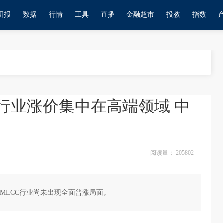
研报
数据
行情
工具
直播
金融超市
投教
指数
行业涨价集中在高端领域 中
阅读量：
205802
MLCC行业尚未出现全面普涨局面。