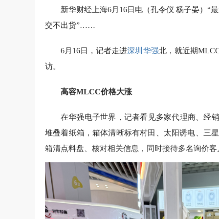
新华财经上海6月16日电（孔令仪 杨子晏）“
交不出货”……
6月16日，记者走进
深圳华强
北，就近期ML
访。
高容MLCC价格大涨
在华强电子世界，记者看见多家代理商、经销
堆叠着纸箱，箱体清晰标有村田、太阳诱电、三星
箱清点料盘、核对相关信息，同时接待多名询价客