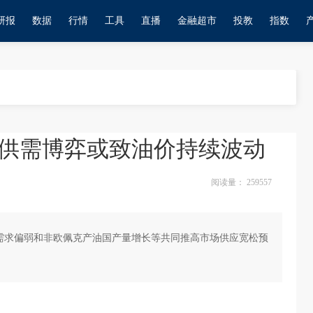
研报
数据
行情
工具
直播
金融超市
投教
指数
供需博弈或致油价持续波动
阅读量：
259557
球需求偏弱和非欧佩克产油国产量增长等共同推高市场供应宽松预