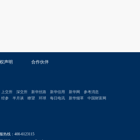
权声明
合作伙伴
上交所
深交所
新华丝路
新华信用
新华网
参考消息
经参
半月谈
瞭望
环球
每日电讯
新华烟草
中国财富网
服热线：400-6123115