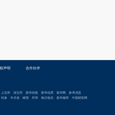
权声明
合作伙伴
上交所
深交所
新华丝路
新华信用
新华网
参考消息
经参
半月谈
瞭望
环球
每日电讯
新华烟草
中国财富网