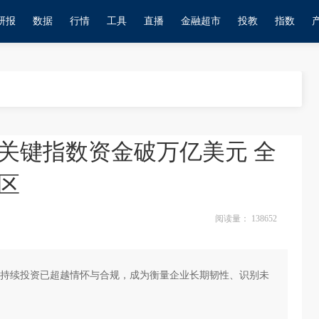
研报
数据
行情
工具
直播
金融超市
投教
指数
关键指数资金破万亿美元 全
区
阅读量：
138652
持续投资已超越情怀与合规，成为衡量企业长期韧性、识别未