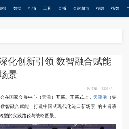
研报
数据
行情
工具
直播
金融超市
投教
指数
：深化创新引领 数智融合赋能
场景
阅读量：
125177
博览会在国家会展中心（天津）开幕。开幕式上，
天津港
（集
 数智融合赋能—打造中国式现代化港口新场景”的主旨演
转型的实践路径与战略图景。