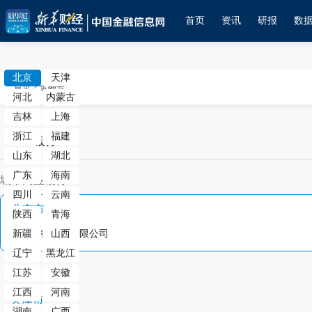
首页
资讯
研报
数
北京
天津
首页
>
金融号
河北
内蒙古
吉林
上海
浙江
福建
银行
山东
湖北
广东
海南
城市商业银行
四川
云南
北京市
陕西
青海
北京银行股份有限公司
新疆
山西
辽宁
黑龙江
江苏
安徽
江西
河南
天津市
湖南
广西