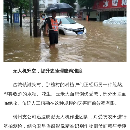
无人机升空，提升农险理赔精准度
峦城镇滩头村、那檀村的种植户们正经历另一种煎熬。
即将收割的水稻、花生、玉米大面积倒伏受淹，部分田块面
临绝收。传统人工踏勘在这种规模的灾害面前效率有限。
横州支公司迅速调派无人机作业团队，对受灾农田进行
航拍测绘，结合卫星遥感影像精准识别作物倒伏面积与受淹