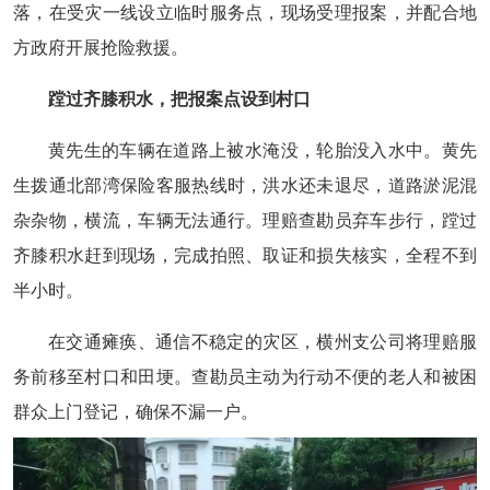
落，在受灾一线设立临时服务点，现场受理报案，并配合地
方政府开展抢险救援。
蹚过齐膝积水，把报案点设到村口
黄先生的车辆在道路上被水淹没，轮胎没入水中。黄先
生拨通北部湾保险客服热线时，洪水还未退尽，道路淤泥混
杂杂物，横流，车辆无法通行。理赔查勘员弃车步行，蹚过
齐膝积水赶到现场，完成拍照、取证和损失核实，全程不到
半小时。
在交通瘫痪、通信不稳定的灾区，横州支公司将理赔服
务前移至村口和田埂。查勘员主动为行动不便的老人和被困
群众上门登记，确保不漏一户。