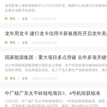
海克斯康上海双智赋能中心15日正式开业。赋能中心的成功开业将加
走廊企业数字化转型。
资讯
|
企业
2024-03-16 18:11:36
龙年用龙卡 建行龙卡信用卡新春惠民开启龙年美
资讯
|
企业
2024-02-01 10:07:30
100
国家能源集团：重大项目多点突破 去年多项关
2023年国家能源集团重大项目多点突破，生产经营多项关键指标创历
实现长周期、高负荷稳定供应。化工产业主要生产指标逆势增长，推
资讯
|
企业
2024-01-12 14:23:20
中广核广东太平岭核电项目3、4号机组获核准
12月29日，中广核广东太平岭核电项目3、4号机组获国家核准。据悉
时，可等效减少标煤消耗超1500万吨，减排二氧化碳约4120万吨。