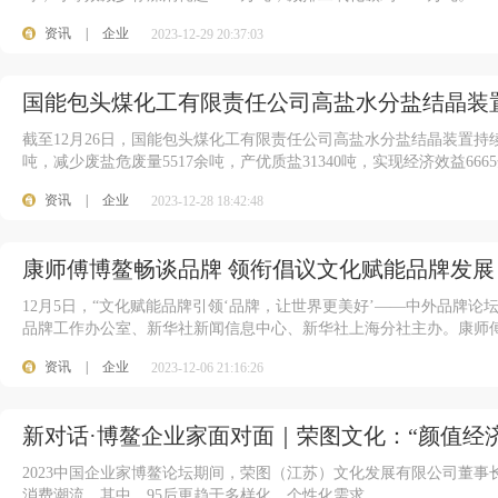
资讯
|
企业
2023-12-29 20:37:03
国能包头煤化工有限责任公司高盐水分盐结晶装
截至12月26日，国能包头煤化工有限责任公司高盐水分盐结晶装置持
吨，减少废盐危废量5517余吨，产优质盐31340吨，实现经济效益666
资讯
|
企业
2023-12-28 18:42:48
康师傅博鳌畅谈品牌 领衔倡议文化赋能品牌发展
12月5日，“文化赋能品牌引领‘品牌，让世界更美好’——中外品牌
品牌工作办公室、新华社新闻信息中心、新华社上海分社主办。康师傅
资讯
|
企业
2023-12-06 21:16:26
新对话·博鳌企业家面对面｜荣图文化：“颜值经
2023中国企业家博鳌论坛期间，荣图（江苏）文化发展有限公司董事
消费潮流，其中，95后更趋于多样化、个性化需求。