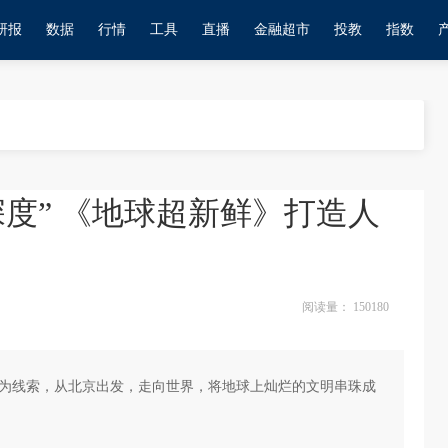
研报
数据
行情
工具
直播
金融超市
投教
指数
深度” 《地球超新鲜》打造人
阅读量：
150180
带为线索，从北京出发，走向世界，将地球上灿烂的文明串珠成