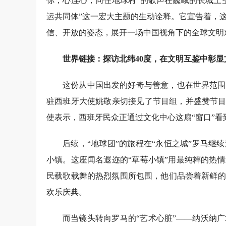
你，心连心，同住地球村”的歌声在巍峨的长城上
运共同体”这一宏大主题的生动诠释。它宣告着，
信、开放的姿态，展开一场中国视角下的全球文明
世界链接：探访北纬40度，在文明互鉴中彰显
这份从中国出发的好奇与善意，也在世界范围
驻西班牙大使姚敬亲切接见了节目组，并盛赞节目
使表示，西班牙民众正通过文化中心这扇“窗口”看
后续，“地球团”的旅程在“永恒之城”罗马
小镇。这座闻名遐迩的“草莓小镇”用最纯粹的热
民载歌载舞的热烈氛围所包围，他们品尝着新鲜的
欢乐庆典。
而当镜头转向罗马的“艺术心脏”——纳沃纳