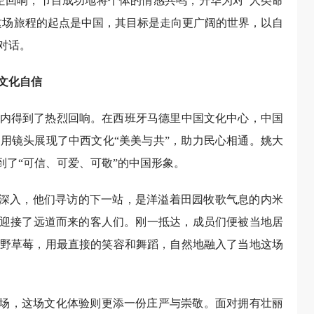
空回响，节目成功地将个体的情感共鸣，升华为对“人类命
这场旅程的起点是中国，其目标是走向更广阔的世界，以自
对话。
文化自信
内得到了热烈回响。在西班牙马德里中国文化中心，中国
用镜头展现了中西文化“美美与共”，助力民心相通。姚大
到了“可信、可爱、可敬”的中国形象。
继续深入，他们寻访的下一站，是洋溢着田园牧歌气息的内米
情迎接了远道而来的客人们。刚一抵达，成员们便被当地居
野草莓，用最直接的笑容和舞蹈，自然地融入了当地这场
广场，这场文化体验则更添一份庄严与崇敬。面对拥有壮丽