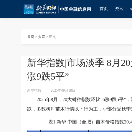
首页
资讯
首页
>
大宗
>
正文
新华指数|市场淡季 8月2
涨9跌5平”
新华指数
|
2025年09月18日
2025年8月，20大树种指数环比“6涨9跌5
跌，多数树种苗木行情以下行为主，小部分受秋季
表1 新华·中国（合肥）苗木价格指数20