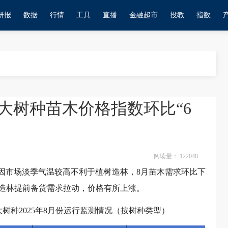
研报
数据
行情
工具
直播
金融超市
投教
指数
0大树种苗木价格指数环比“6
阅读量：
122048
平”，因市场淡季气温较高不利于植树造林，8月苗木需求环比下
造林提前备货需求拉动，价格有所上涨。
大树种2025年8月份运行监测情况（按树种类型）