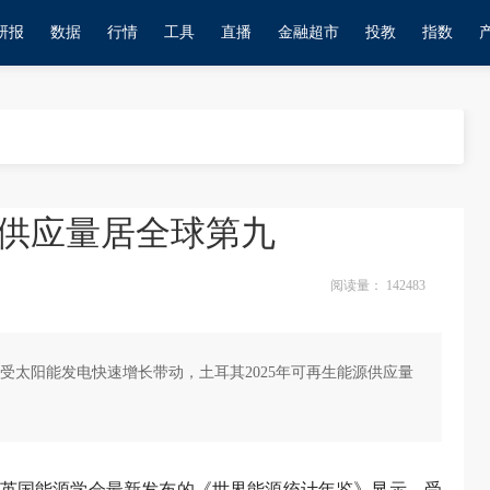
研报
数据
行情
工具
直播
金融超市
投教
指数
源供应量居全球第九
阅读量：
142483
受太阳能发电快速增长带动，土耳其2025年可再生能源供应量
）英国能源学会最新发布的《世界能源统计年鉴》显示，受