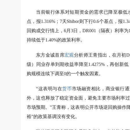
当前银行体系对短期资金的需求已降至极低水平。
点，报1.316%；7天Shibor则下行0.6个基点，报1.
回购成交行情上，6月3日，DR001（隔夜）利率为1.2
持续低于1.40%的政策利率。
东方金诚首席
宏观
分析师王青指出，在月初DR
级）同业存单到期收益率降至1.4275%，再创
购规模连续下调至0的一个触发因素。
“这表明与在
货币
市场融资相比，商业银行通
外，这也释放了稳定资金面，避免主要市场利率过
市场预期。”王青称，这表明公开市场逆回购操作
裕”的政策基调没有变化。