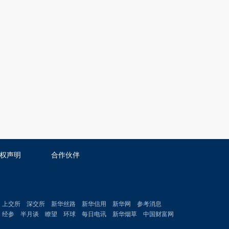
权声明
合作伙伴
上交所
深交所
新华丝路
新华信用
新华网
参考消息
经参
半月谈
瞭望
环球
每日电讯
新华烟草
中国财富网