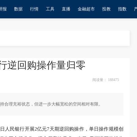
研报
数据
行情
工具
直播
金融超市
投教
指数
银行逆回购操作量归零
阅读量：
188475
持合理充裕状态，但进一步大幅宽松的空间相对有限。
2日人民银行开展2亿元7天期逆回购操作，单日操作规模创