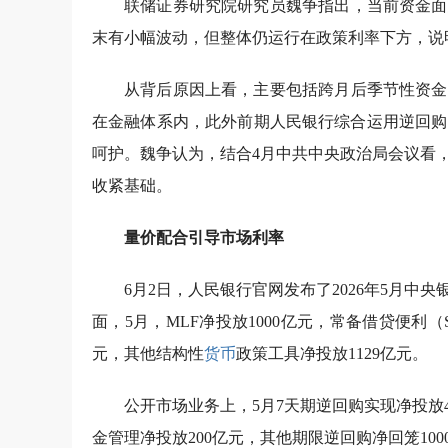
联储证券研究院研究员魏争指出，当前资金面
末有小幅波动，但整体仍运行在政策利率下方，说
从背后原因上看，主要包括跨月后季节性资金
在金融体系内，此外前期人民银行综合运用逆回购
呵护。魏争认为，结合4月中共中央政治局会议看
收紧基础。
量价配合引导市场利率
6月2日，人民银行官网发布了2026年5月
面，5月，MLF净投放1000亿元，常备借贷便利（
元，其他结构性
货币
政策工具净投放1129亿元。
公开市场业务上，5月7天期逆回购实现净投放4
金管理净投放200亿元，其他期限逆回购净回笼100