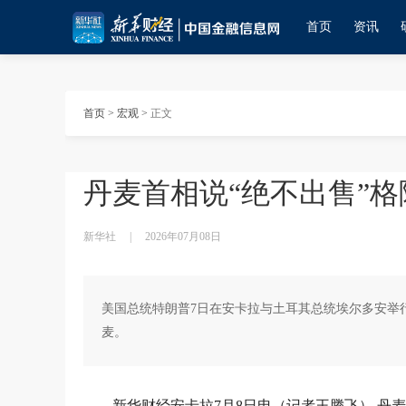
首页
资讯
首页
>
宏观
>
正文
丹麦首相说“绝不出售”格
新华社
|
2026年07月08日
美国总统特朗普7日在安卡拉与土耳其总统埃尔多安举
麦。
新华财经安卡拉7月8日电（记者王腾飞） 丹