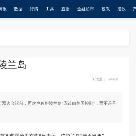
研报
数据
行情
工具
直播
金融超市
投教
指数
陵兰岛
阅读量：
144400
行双边会议前，再次声称格陵兰岛“应该由美国控制”，而不是丹
麦首相弗雷泽里克森8日表示，格陵兰岛“绝不出售”。