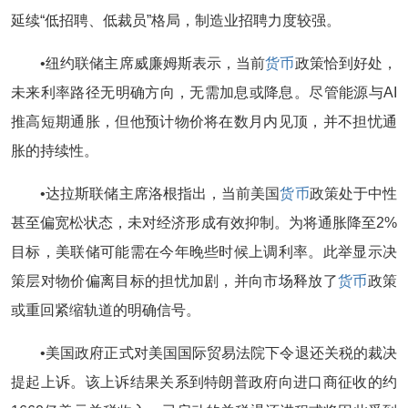
延续“低招聘、低裁员”格局，制造业招聘力度较强。
•纽约联储主席威廉姆斯表示，当前
货币
政策恰到好处，
未来利率路径无明确方向，无需加息或降息。尽管能源与AI
推高短期通胀，但他预计物价将在数月内见顶，并不担忧通
胀的持续性。
•达拉斯联储主席洛根指出，当前美国
货币
政策处于中性
甚至偏宽松状态，未对经济形成有效抑制。为将通胀降至2%
目标，美联储可能需在今年晚些时候上调利率。此举显示决
策层对物价偏离目标的担忧加剧，并向市场释放了
货币
政策
或重回紧缩轨道的明确信号。
•美国政府正式对美国国际贸易法院下令退还关税的裁决
提起上诉。该上诉结果关系到特朗普政府向进口商征收的约