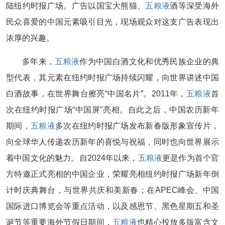
陆纽约时报广场。广告以国宝大熊猫、
五粮液
酒等深受海外
民众喜爱的中国元素吸引目光，现场观众对这支广告表现出
浓厚的兴趣。
多年来，
五粮液
作为中国白酒文化和优秀民族企业的典
型代表，其元素在纽约时报广场持续闪耀，向世界讲述中国
白酒故事，在世界舞台擦亮“中国名片”。2011年，
五粮液
首
次在纽约时报广场“中国屏”亮相。自此之后，中国农历新年
期间，
五粮液
多次在纽约时报广场发布新春版形象宣传片，
向全球华人传递农历新年的喜悦与祝福，同时也向世界展示
着中国文化的魅力。自2024年以来，
五粮液
更是作为首个官
方特邀正式亮相的中国企业，荣耀亮相纽约时报广场新年倒
计时庆典舞台，与世界共庆和美新春；在APEC峰会、中国
国际进口博览会等重点活动，以及感恩节、黑色星期五和圣
诞节等重要海外节假日期间，
五粮液
也精心投放多版富含文