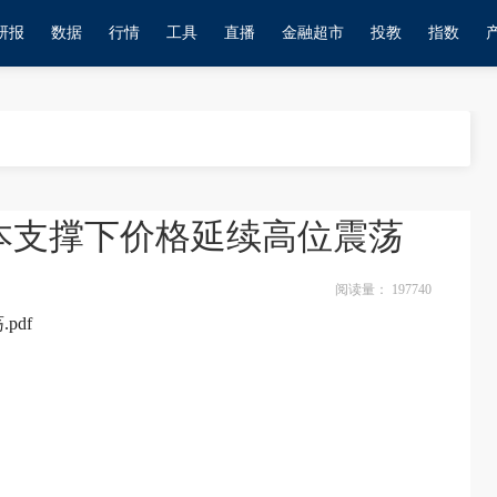
研报
数据
行情
工具
直播
金融超市
投教
指数
本支撑下价格延续高位震荡
阅读量：
197740
pdf