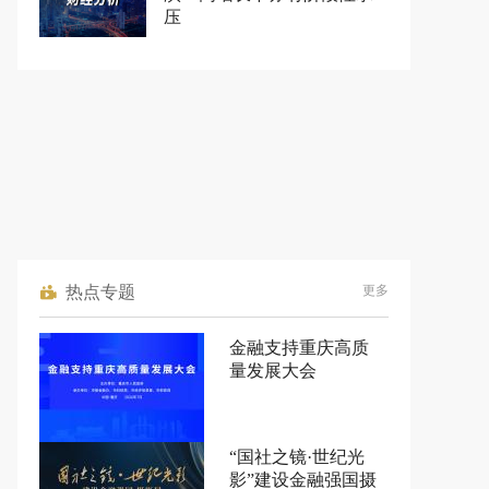
压
热点专题
更多
金融支持重庆高质
量发展大会
“国社之镜·世纪光
影”建设金融强国摄