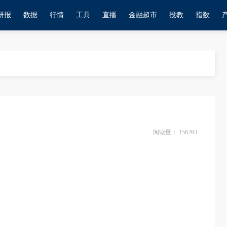
研报
数据
行情
工具
直播
金融超市
投教
指数
阅读量：
156263