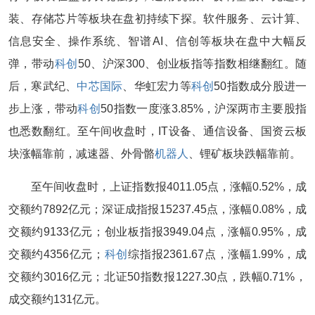
装、存储芯片等板块在盘初持续下探。软件服务、云计算、
信息安全、操作系统、智谱AI、信创等板块在盘中大幅反
弹，带动
科创
50、沪深300、创业板指等指数相继翻红。随
后，寒武纪、
中芯国际
、华虹宏力等
科创
50指数成分股进一
步上涨，带动
科创
50指数一度涨3.85%，沪深两市主要股指
也悉数翻红。至午间收盘时，IT设备、通信设备、国资云板
块涨幅靠前，减速器、外骨骼
机器人
、锂矿板块跌幅靠前。
至午间收盘时，上证指数报4011.05点，涨幅0.52%，成
交额约7892亿元；深证成指报15237.45点，涨幅0.08%，成
交额约9133亿元；创业板指报3949.04点，涨幅0.95%，成
交额约4356亿元；
科创
综指报2361.67点，涨幅1.99%，成
交额约3016亿元；北证50指数报1227.30点，跌幅0.71%，
成交额约131亿元。