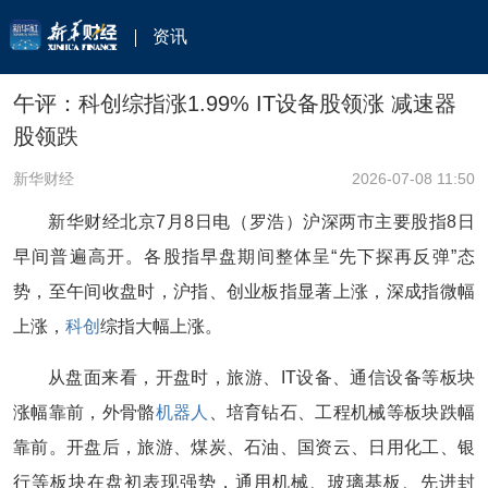
资讯
午评：科创综指涨1.99% IT设备股领涨 减速器
股领跌
新华财经
2026-07-08 11:50
新华财经北京7月8日电（罗浩）沪深两市主要股指8日
早间普遍高开。各股指早盘期间整体呈“先下探再反弹”态
势，至午间收盘时，沪指、创业板指显著上涨，深成指微幅
上涨，
科创
综指大幅上涨。
从盘面来看，开盘时，旅游、IT设备、通信设备等板块
涨幅靠前，外骨骼
机器人
、培育钻石、工程机械等板块跌幅
靠前。开盘后，旅游、煤炭、石油、国资云、日用化工、银
行等板块在盘初表现强势，通用机械、玻璃基板、先进封