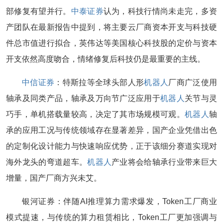
部修复有望并行。
中泰证券
认为，科技行情尚未走完，多资
产团队在最新报告中提到，将主要云厂商资本开支与科技硬
件总市值进行拟合，英伟达等美国核心科技股的定价与资本
开支依然高度吻合，情绪修复后科技仍是最重要的主线。
中信证券
：特斯拉等全球头部人形
机器人
厂商广泛使用
轴承及同类产品，轴承及万向节广泛应用于
机器人
关节与灵
巧手，单机搭载量较高，决定了其市场规模可观。
机器人
轴
承的应用工况与传统领域存在显著差异，国产企业凭借出色
的定制化设计能力与快速响应优势，正于该细分赛道实现对
海外龙头的弯道超车。
机器人
产业将会给轴承行业带来巨大
增量，国产厂商方兴未艾。
银河证券：伴随AI推理算力需求爆发，Token工厂商业
模式提速，与传统的算力租赁相比，Token工厂更加强调与