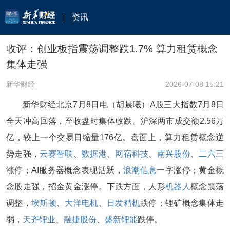
资讯
收评：创业板指震荡调整跌1.7% 算力租赁概念
集体走强
新华财经
2026-07-08 15:21
新华财经北京7月8日电（胡晨曦）A股三大指数7月8日
全天冲高回落，至收盘时集体收跌。沪深两市成交额2.56万
亿，较上一个交易日缩量176亿。盘面上，算力租赁概念逆
势走强，
云赛智联
、
数据港
、
网宿科技
、
南兴股份
、
二六三
涨停；AI服务器概念表现活跃，
浪潮信息
一字涨停；黄金概
念股走强，招金黄金涨停。下跌方面，人形
机器人
概念震荡
调整，
埃斯顿
、
大洋电机
、
日发精机
跌停；锂矿概念集体走
弱，
天齐锂业
、
融捷股份
、
盛新锂能
跌停。