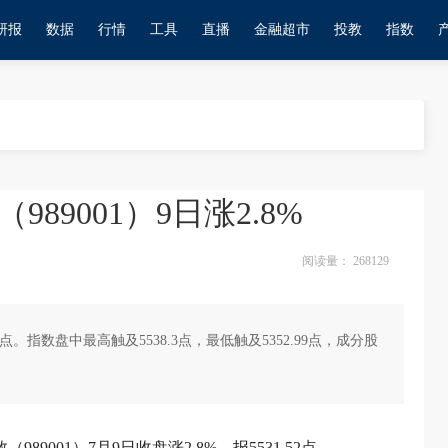
研报
数据
行情
工具
直播
金融超市
投教
指数
989001）9日涨2.8%
阅读量：
268129
.52点。指数盘中最高触及5538.3点，最低触及5352.99点，成分股
89001）7月9日收盘涨2.8%，报5531.52点。