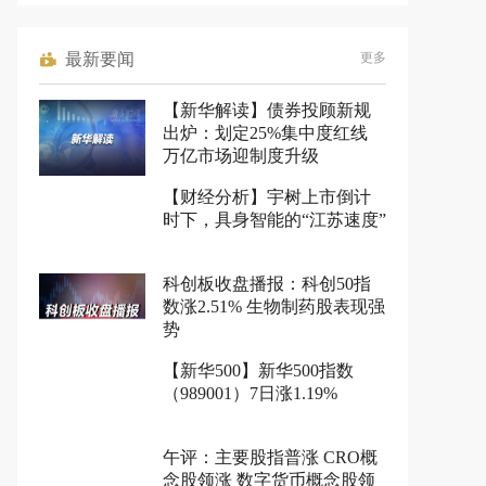
最新要闻
更多
【新华解读】债券投顾新规
出炉：划定25%集中度红线
万亿市场迎制度升级
【财经分析】宇树上市倒计
时下，具身智能的“江苏速度”
科创板收盘播报：科创50指
数涨2.51% 生物制药股表现强
势
【新华500】新华500指数
（989001）7日涨1.19%
午评：主要股指普涨 CRO概
念股领涨 数字货币概念股领