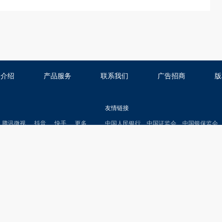
司介绍
产品服务
联系我们
广告招商
版
友情链接
腾讯微视
抖音
快手
更多
中国人民银行
中国证监会
中国银保监会
上海石油天然气交易中心
中证报
上证报
信用中国网
陆家嘴金融网
客
客服