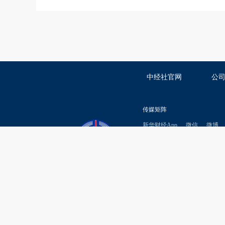
中经社官网
公
传媒矩阵
新华财经App
微信
微博
新华通讯社主管
中国经济信息社有限公司主办