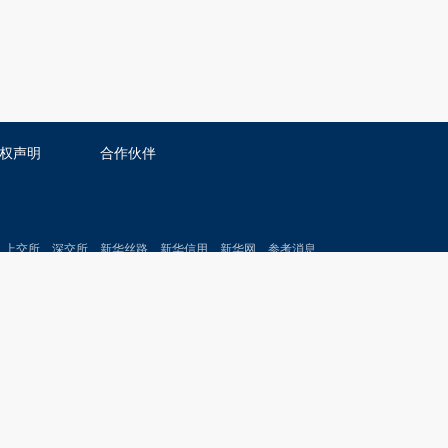
权声明
合作伙伴
上交所
深交所
新华丝路
新华信用
新华网
参考消息
经参
半月谈
瞭望
环球
每日电讯
新华烟草
中国财富网
服热线：400-6123115
邮箱：xinhuacaijing@xinhua.org