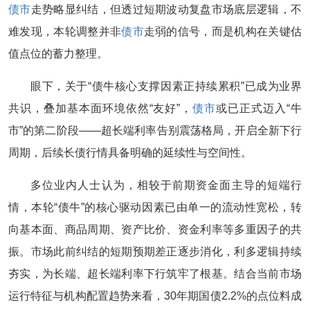
债市
走势略显纠结，但透过短期波动复盘市场底层逻辑，不
难发现，本轮调整并非
债市
走弱的信号，而是机构在关键估
值点位的蓄力整理。
眼下，关于“债牛核心支撑因素正持续累积”已成为业界
共识，叠加基本面环境依然“友好”，
债市
或已正式迈入“牛
市”的第二阶段——超长端利率告别震荡格局，开启全新下行
周期，后续长债行情具备明确的延续性与空间性。
多位业内人士认为，相较于前期资金面主导的短端行
情，本轮“债牛”的核心驱动因素已由单一的流动性宽松，转
向基本面、商品周期、资产比价、资金利率等多重因子的共
振。市场此前纠结的短期预期差正逐步消化，利多逻辑持续
夯实，为长端、超长端利率下行筑牢了根基。结合当前市场
运行特征与机构配置趋势来看，30年期国债2.2%的点位料成